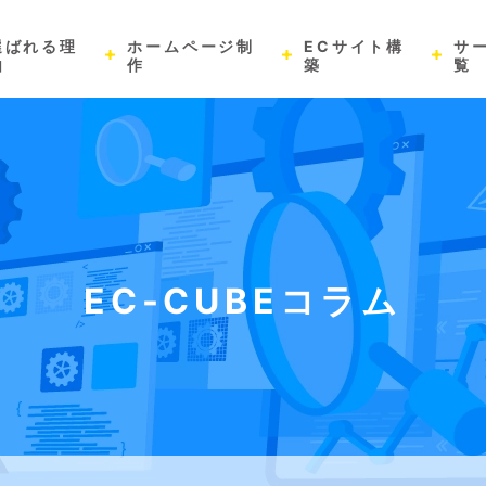
選ばれる理
ホームページ制
ECサイト構
サ
由
作
築
覧
EC-CUBEコラム