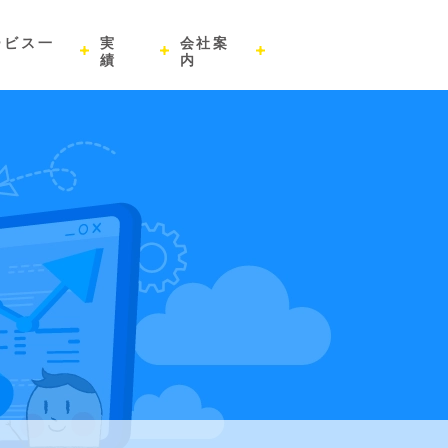
ービス一
実
会社案
績
内