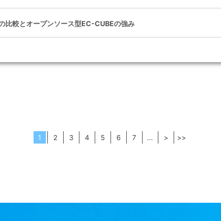
の比較とオープンソース型EC-CUBEの強み
1
2
3
4
5
6
7
...
>
>>