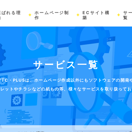
選ばれる理
ホームページ制
ECサイト構
サ
由
作
築
覧
サービス一覧
YTC・PLUSは、ホームページ作成以外にもソフトウェアの開発
フレットやチラシなどの紙もの等、様々なサービスを取り扱ってお