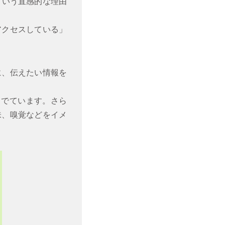
という直感的な理由
アクセスしている」
に、伝えたい情報を
もでています。さら
味、嗅覚などをイメ