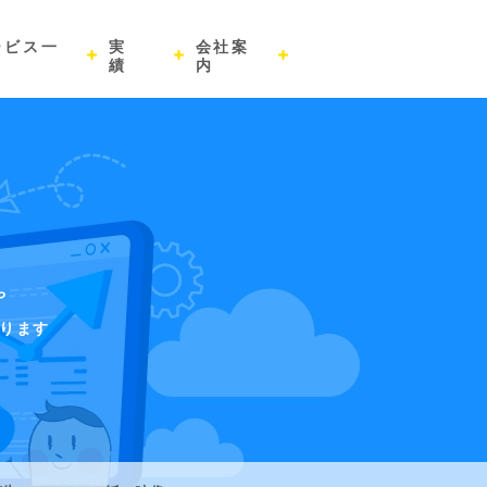
ービス一
実
会社案
績
内
や
ります