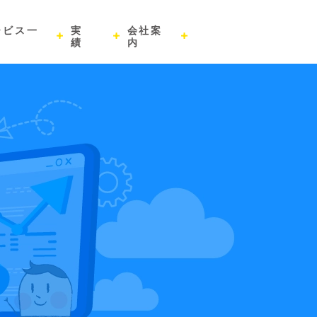
ービス一
実
会社案
績
内