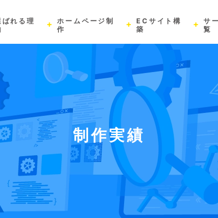
選ばれる理
ホームページ制
ECサイト構
サ
由
作
築
覧
制作実績