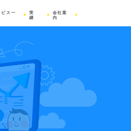
ービス一
実
会社案
績
内