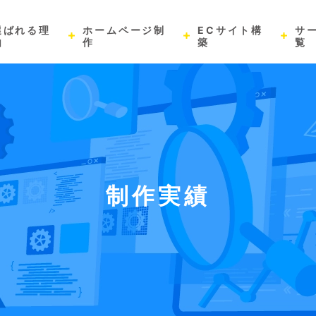
選ばれる理
ホームページ制
ECサイト構
サ
由
作
築
覧
制作実績