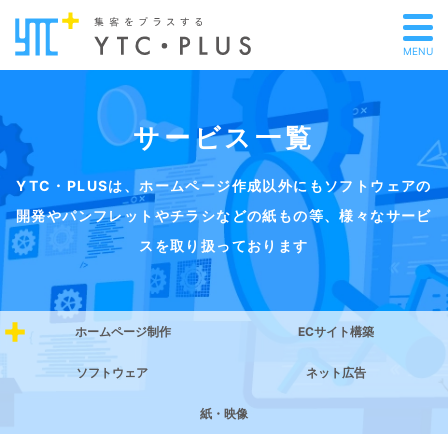
MENU
サービス一覧
YTC・PLUSは、ホームページ作成以外にもソフトウェアの
開発や
パンフレットやチラシなどの紙もの等、様々なサービ
スを取り扱っております
ホームページ制作
ECサイト構築
ソフトウェア
ネット広告
紙・映像