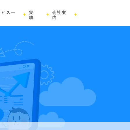
ービス一
実
会社案
績
内