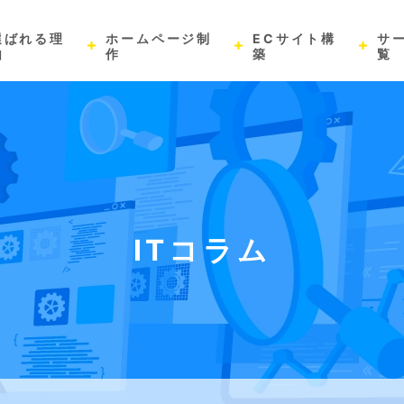
選ばれる理
ホームページ制
ECサイト構
サ
由
作
築
覧
ITコラム