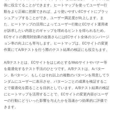
善に役立てることができます。ヒートマップを使ってユーザー行
動をより正確に把握できれば、より使いやすいECサイトにブラッ
シュアップすることができ、ユーザー満足度が向上します。ま
た、ヒートマップの活用によってユーザー行動とECサイト運用者
が訴求したい内容とのギャップを埋めるヒントを得られるため、
ECサイトの費用対効果の改善さらにはECサイト全体のコンバージ
ョン率の向上にも寄与します。ヒートマップは、ECサイトの変更
作業にてA/Bテストを行う際のテスト結果の検証にも役立ちます。
A/Bテストとは、ECサイトをはじめとするWebサイトやバナー等
を最適化するテスト手法のひとつです。A/Bテストは、Aパター
ン、Bパターン、もしくはそれ以上の複数のパターンを用意してラ
ンダムにユーザーに表示させ、パターンごとの成果を検証するこ
とで最適化を図ることを目的としています。A/Bテスト結果の検証
にヒートマップを活用することで、ECサイトの変更内容がユーザ
ーの行動にどういった影響を与えたかを迅速かつ効果的に評価で
きます。