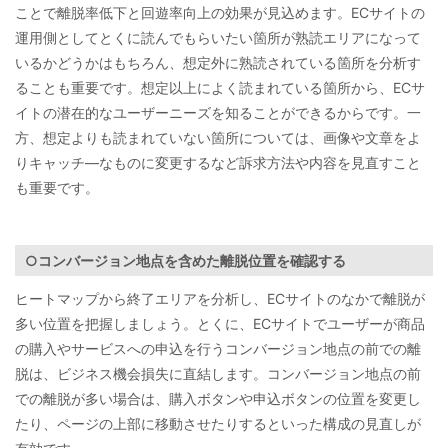
ことで離脱率低下と回遊率向上の効果が見込めます。ECサイトの
運用側としてとくに読んでもらいたい箇所が熟読エリアになって
いるかどうかはもちろん、想定外に熟読されている箇所を分析す
ることも重要です。想定以上によく読まれている箇所から、ECサ
イトの潜在的なユーザーニーズを知ることができるからです。一
方、想定よりも読まれていない箇所については、画像や文章をよ
りキャッチ―なものに変更するなど訴求方法や内容を見直すこと
も重要です。
○コンバージョン地点を含めた離脱位置を確認する
ヒートマップから終了エリアを分析し、ECサイトのなかで離脱が
多い位置を把握しましょう。とくに、ECサイトでユーザーが商品
の購入やサービスへの申込を行うコンバージョン地点の前での離
脱は、ビジネス機会損失に直結します。コンバージョン地点の前
での離脱が多い場合は、購入ボタンや申込ボタンの位置を変更し
たり、ページの上部に移動させたりするといった構成の見直しが